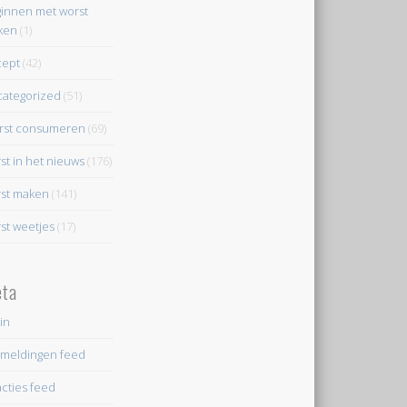
innen met worst
ken
(1)
cept
(42)
ategorized
(51)
rst consumeren
(69)
st in het nieuws
(176)
st maken
(141)
st weetjes
(17)
ta
in
meldingen feed
cties feed