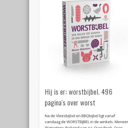
Hij is er: worstbijbel. 496
pagina’s over worst
Na de Vleesbijbel en BBQbijbel ligt vanaf
vandaag de WORSTBIJBEL in de winkels. Menee
Wateetons (bekend van oa. Over Rook, Over