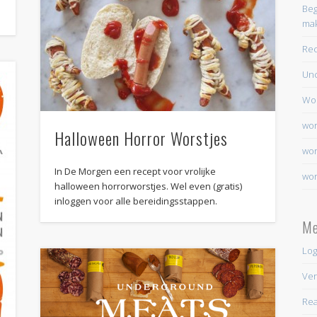
Beg
ma
Re
Unc
Wo
wor
Halloween Horror Worstjes
wor
In De Morgen een recept voor vrolijke
wor
halloween horrorworstjes. Wel even (gratis)
inloggen voor alle bereidingsstappen.
Me
Log
Ver
Rea