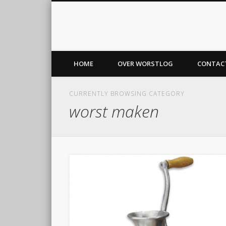
Worstlog
Facebook
Twitter
voor worst en vaderland
HOME
OVER WORSTLOG
CONTAC
CURRENTLY BROWSING CATEGORY
worst maken