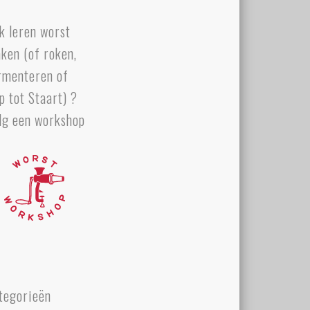
k leren worst
ken (of roken,
rmenteren of
p tot Staart) ?
lg een workshop
tegorieën