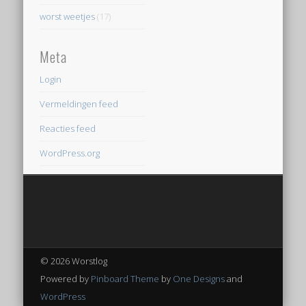
worst weetjes
(17)
Meta
Login
Vermeldingen feed
Reacties feed
WordPress.org
© 2026 Worstlog
Powered by
Pinboard Theme
by
One Designs
and
WordPress