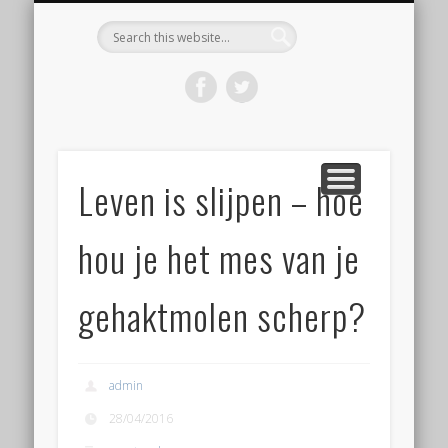
KOOP HET BOEK ‘DE WORSTBIJBEL’
BEGINNEN MET WORST MAKEN
VOLG EEN WORKSHOP
OVER WORSTLOG
CONTACT
HOME
Worstlog
Leven is slijpen – hoe
hou je het mes van je
gehaktmolen scherp?
admin
28/04/2016