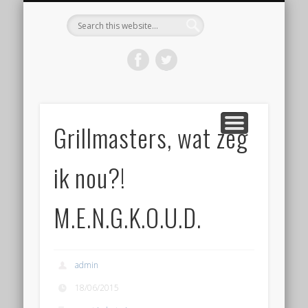
KOOP HET BOEK ‘DE WORSTBIJBEL’
BEGINNEN MET WORST MAKEN
VOLG EEN WORKSHOP
OVER WORSTLOG
CONTACT
HOME
Worstlog
Grillmasters, wat zeg
ik nou?!
M.E.N.G.K.O.U.D.
admin
18/06/2015