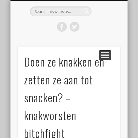
KOOP HET BOEK ‘DE WORSTBIJBEL’
BEGINNEN MET WORST MAKEN
VOLG EEN WORKSHOP
OVER WORSTLOG
CONTACT
HOME
Worstlog
Doen ze knakken en
zetten ze aan tot
snacken? –
knakworsten
bitchfight