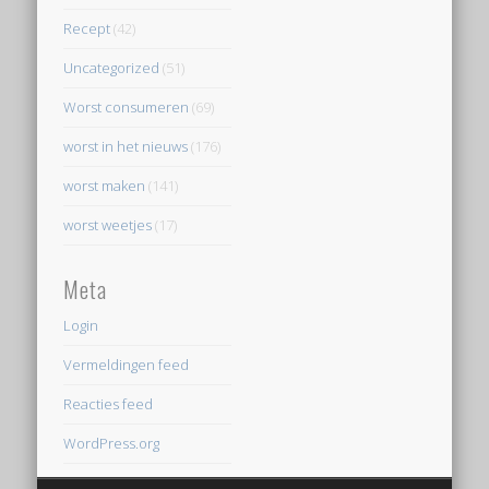
Recept
(42)
Uncategorized
(51)
Worst consumeren
(69)
worst in het nieuws
(176)
worst maken
(141)
worst weetjes
(17)
Meta
Login
Vermeldingen feed
Reacties feed
WordPress.org