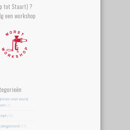
p tot Staart) ?
lg een workshop
tegorieën
innen met worst
ken
(1)
cept
(42)
ategorized
(51)