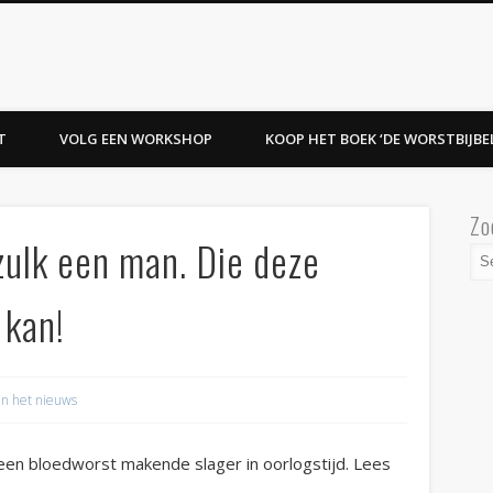
T
VOLG EEN WORKSHOP
KOOP HET BOEK ‘DE WORSTBIJBEL
Zo
zulk een man. Die deze
kan!
in het nieuws
 een bloedworst makende slager in oorlogstijd. Lees