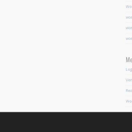
Wo
wor
wor
wor
Me
Log
Ver
Rea
Wor