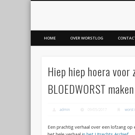
Worstlog
Facebook
Twitter
voor worst en vaderland
HOME
OVER WORSTLOG
CONTAC
Hiep hiep hoera voor 
BLOEDWORST maken 
admin
09/05/2017
worst 
Een prachtig verhaal over een lofzang op
het hele verhaal i
n het Utrechts Archief
.