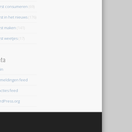
rst consumeren
(69)
st in het nieuws
(176)
st maken
(141)
st weetjes
(17)
ta
in
meldingen feed
cties feed
dPress.org