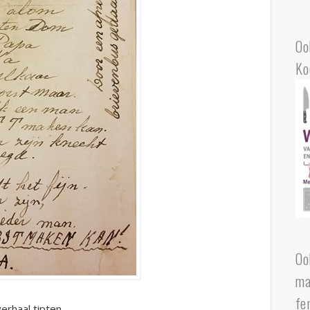
Oo
Ko
Oo
ma
fe
erhaal tipten.