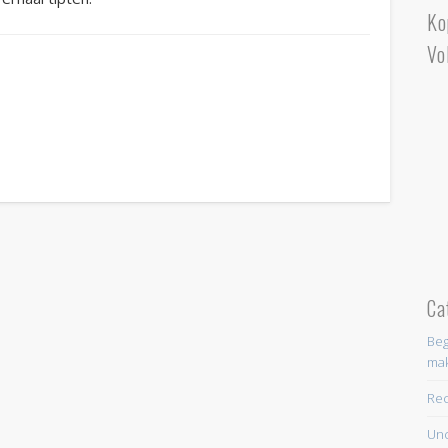
Ko
Vo
Ca
Beg
ma
Re
Unc