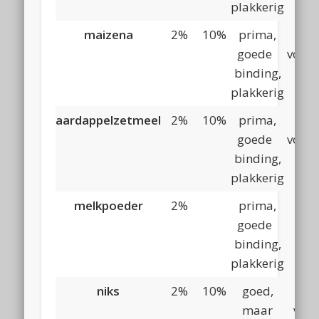
plakkerig
maizena
2%
10%
prima,
rel
goede
vocht
binding,
v
plakkerig
k
aardappelzetmeel
2%
10%
prima,
rel
goede
vocht
binding,
v
plakkerig
k
melkpoeder
2%
prima,
hel
goede
vo
binding,
plakkerig
niks
2%
10%
goed,
maar
voch