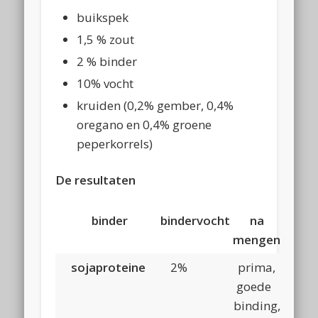
buikspek
1,5 % zout
2 % binder
10% vocht
kruiden (0,2% gember, 0,4%
oregano en 0,4% groene
peperkorrels)
De resultaten
binder
binder
vocht
na
na
mengen
sojaproteine
2%
prima,
hel
goede
vo
binding,