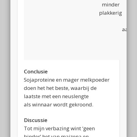
minder
min
plakkerig
koo
ma
aarda
Conclusie
Sojaproteine en mager melkpoeder
doen het het beste, waarbij de
laatste met een neuslengte
als winnaar wordt gekroond.
Discussie
Tot mijn verbazing wint ‘geen
binder’ het van maizena en