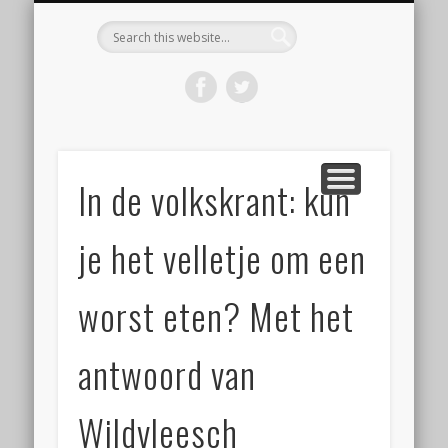
KOOP HET BOEK ‘DE WORSTBIJBEL’
BEGINNEN MET WORST MAKEN
VOLG EEN WORKSHOP
OVER WORSTLOG
CONTACT
HOME
Worstlog
In de volkskrant: kun
je het velletje om een
worst eten? Met het
antwoord van
Wildvleesch