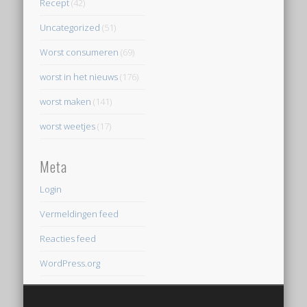
Recept
(42)
Uncategorized
(51)
Worst consumeren
(69)
worst in het nieuws
(176)
worst maken
(141)
worst weetjes
(17)
Meta
Login
Vermeldingen feed
Reacties feed
WordPress.org