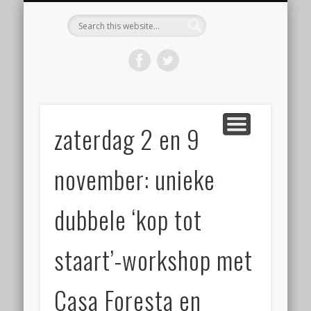
KOOP HET BOEK ‘DE WORSTBIJBEL’
BEGINNEN MET WORST MAKEN
VOLG EEN WORKSHOP
OVER WORSTLOG
CONTACT
HOME
Worstlog
zaterdag 2 en 9
november: unieke
dubbele ‘kop tot
staart’-workshop met
Casa Foresta en