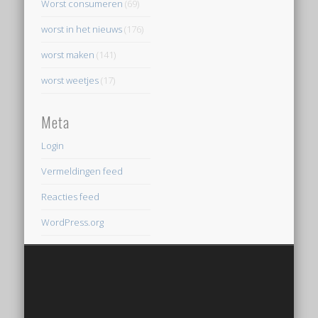
Worst consumeren
(69)
worst in het nieuws
(176)
worst maken
(141)
worst weetjes
(17)
Meta
Login
Vermeldingen feed
Reacties feed
WordPress.org