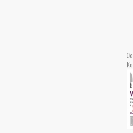
Oo
Ko