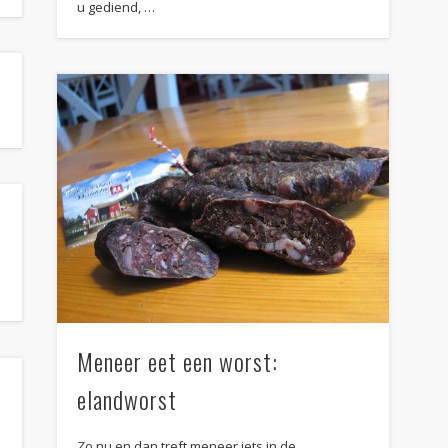
u gediend, …
Meneer eet een worst:
elandworst
Zo nu en dan treft meneer iets in de