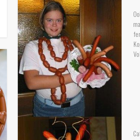
Oo
ma
fe
Ko
Vo
Ca