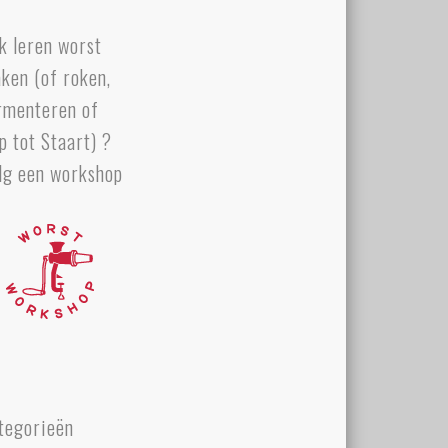
k leren worst
ken (of roken,
rmenteren of
p tot Staart) ?
lg een workshop
tegorieën