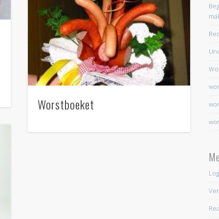
Beg
ma
Re
Unc
Wo
wor
Worstboeket
wor
wor
Me
Log
Ver
Rea