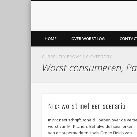
Worstlog
Facebook
Twitter
voor worst en vaderland
HOME
OVER WORSTLOG
CONTAC
CURRENTLY BROWSING CATEGORY
Worst consumeren, Pa
Nrc: worst met een scenario
In nrc.next schrijft Ronald Hoeben over de vers
worst van Mr Kitchen. ‘Behalve de huismerken
van de supermarkten zoals Green Fields van …