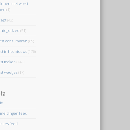
innen met worst
ken
(1)
cept
(42)
ategorized
(51)
rst consumeren
(69)
st in het nieuws
(176)
st maken
(141)
st weetjes
(17)
ta
in
meldingen feed
cties feed