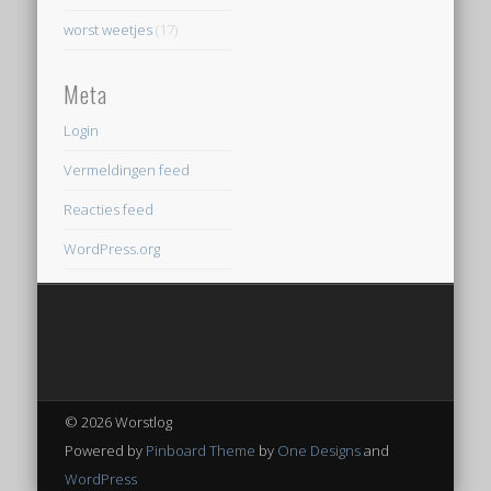
worst weetjes
(17)
Meta
Login
Vermeldingen feed
Reacties feed
WordPress.org
© 2026 Worstlog
Powered by
Pinboard Theme
by
One Designs
and
WordPress