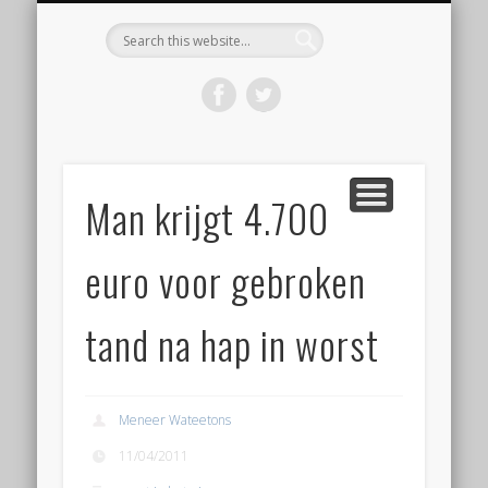
KOOP HET BOEK ‘DE WORSTBIJBEL’
BEGINNEN MET WORST MAKEN
VOLG EEN WORKSHOP
OVER WORSTLOG
CONTACT
HOME
Worstlog
Man krijgt 4.700
euro voor gebroken
tand na hap in worst
Meneer Wateetons
11/04/2011