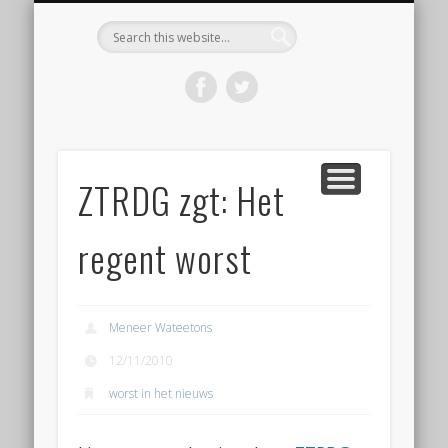
KOOP HET BOEK ‘DE WORSTBIJBEL’
BEGINNEN MET WORST MAKEN
VOLG EEN WORKSHOP
OVER WORSTLOG
CONTACT
HOME
Worstlog
ZTRDG zgt: Het
regent worst
Meneer Wateetons
12/11/2010
worst in het nieuws