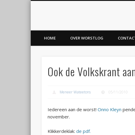
Worstlog
Facebook
Twitter
voor worst en vaderland
HOME
OVER WORSTLOG
CONTAC
Ook de Volkskrant aa
Meneer Wateetons
05/11/2010
Iedereen aan de worst!
Onno Kleyn
pende 
november.
Klikkerdeklak:
de pdf.