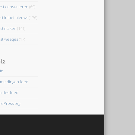
rst consumeren
(69)
st in het nieuws
(176)
st maken
(141)
st weetjes
(17)
ta
in
meldingen feed
cties feed
dPress.org