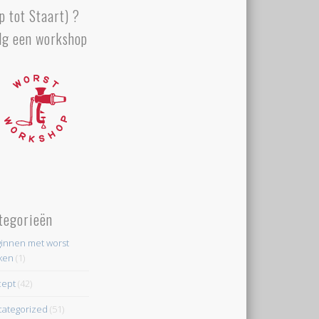
p tot Staart) ?
lg een workshop
tegorieën
innen met worst
ken
(1)
cept
(42)
ategorized
(51)