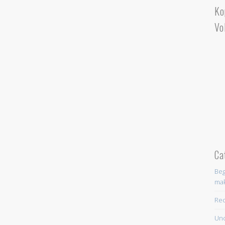
Ko
Vo
Ca
Beg
ma
Re
Unc