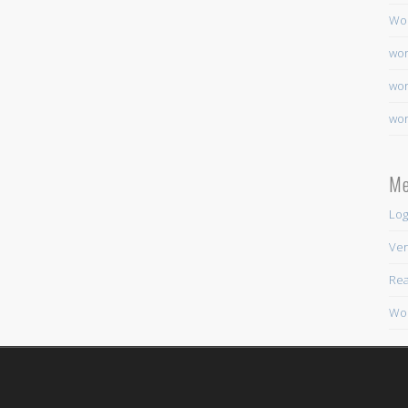
Wo
wor
wor
wor
Me
Log
Ver
Rea
Wor