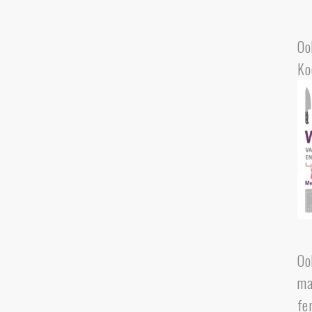
Oo
Ko
Oo
ma
fe