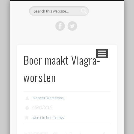
KOOP HET BOEK ‘DE WORSTBIJBEL’
BEGINNEN MET WORST MAKEN
VOLG EEN WORKSHOP
OVER WORSTLOG
CONTACT
HOME
Worstlog
Boer maakt Viagra-
worsten
Meneer Wateetons
06/03/2010
worst in het nieuws