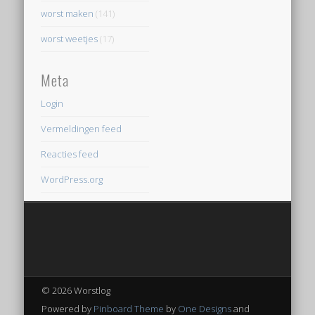
worst maken
(141)
worst weetjes
(17)
Meta
Login
Vermeldingen feed
Reacties feed
WordPress.org
© 2026 Worstlog
Powered by
Pinboard Theme
by
One Designs
and