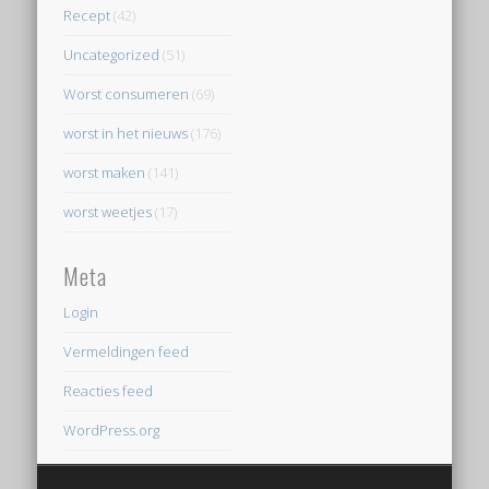
Recept
(42)
Uncategorized
(51)
Worst consumeren
(69)
worst in het nieuws
(176)
worst maken
(141)
worst weetjes
(17)
Meta
Login
Vermeldingen feed
Reacties feed
WordPress.org