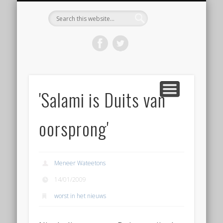
KOOP HET BOEK ‘DE WORSTBIJBEL’
BEGINNEN MET WORST MAKEN
VOLG EEN WORKSHOP
OVER WORSTLOG
CONTACT
HOME
Worstlog
'Salami is Duits van
oorsprong'
Meneer Wateetons
14/01/2009
worst in het nieuws