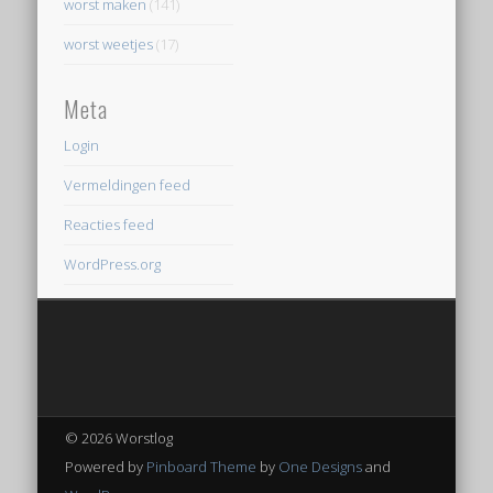
worst maken
(141)
worst weetjes
(17)
Meta
Login
Vermeldingen feed
Reacties feed
WordPress.org
© 2026 Worstlog
Powered by
Pinboard Theme
by
One Designs
and