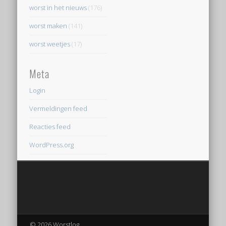
worst in het nieuws
(176)
worst maken
(141)
worst weetjes
(17)
Meta
Login
Vermeldingen feed
Reacties feed
WordPress.org
© 2026 Worstlog