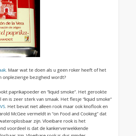
aak
. Maar wat te doen als u geen roker heeft of het
 onplezierige bezigheid wordt?
okt paprikapoeder en “liquid smoke”. Het gerookte
 en is zeer sterk van smaak. Het flesje “liquid smoke”
 VS
. Het bevat niet alleen rook maar ook knoflook en
Harold McGee vermeldt in “on Food and Cooking” dat
teroplosbaar zijn. Vloeibare rook is het
end voordeel is dat de kankerverwekkende
osbaar zijn. Vloeibare rook is dus minder