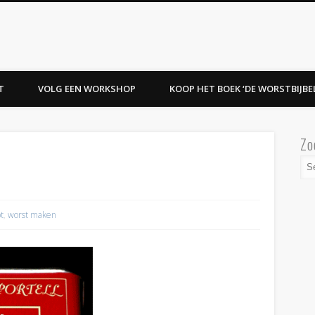
T
VOLG EEN WORKSHOP
KOOP HET BOEK ‘DE WORSTBIJBEL
Zo
t
,
worst maken