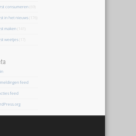
rst consumeren
(69)
st in het nieuws
(176)
st maken
(141)
st weetjes
(17)
ta
in
meldingen feed
cties feed
dPress.org