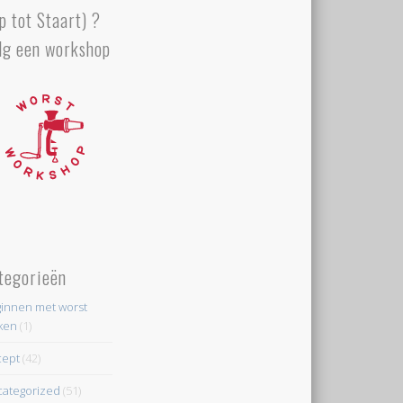
p tot Staart) ?
lg een workshop
tegorieën
innen met worst
ken
(1)
cept
(42)
ategorized
(51)