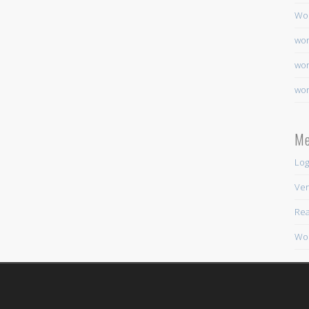
Wo
wor
wor
wor
Me
Log
Ver
Rea
Wor