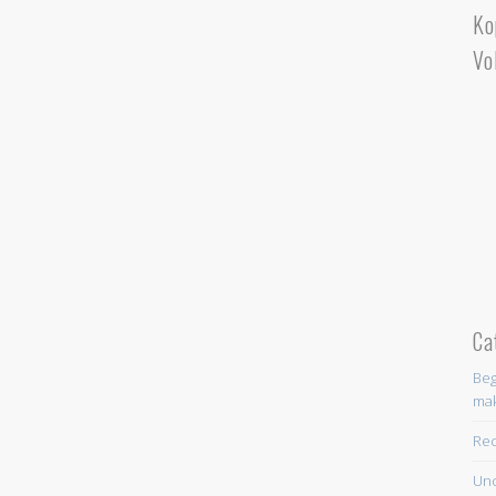
Ko
Vo
Ca
Beg
ma
Re
Unc