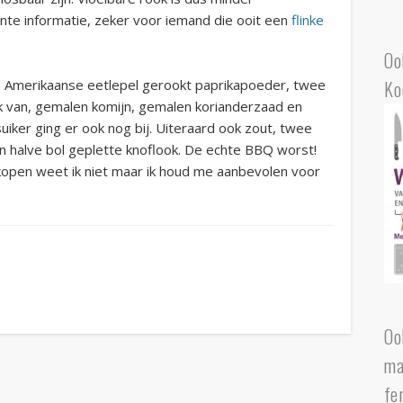
te informatie, zeker voor iemand die ooit een
flinke
Oo
Ko
 1 Amerikaanse eetlepel gerookt paprikapoeder, twee
lk van, gemalen komijn, gemalen korianderzaad en
iker ging er ook nog bij. Uiteraard ook zout, twee
n halve bol geplette knoflook. De echte BBQ worst!
 kopen weet ik niet maar ik houd me aanbevolen voor
Oo
ma
fe