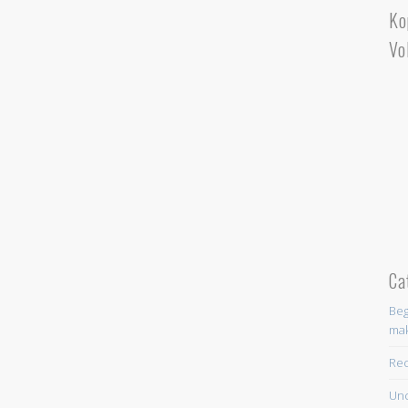
Ko
Vo
Ca
Beg
ma
Re
Unc