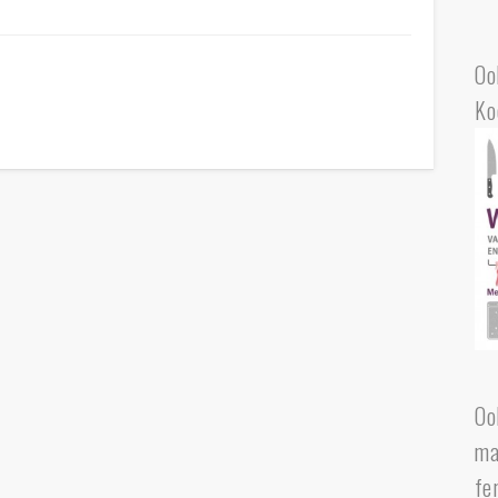
Oo
Ko
Oo
ma
fe