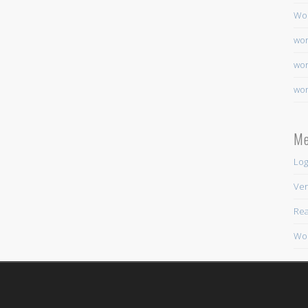
Wo
wor
wor
wor
Me
Log
Ver
Rea
Wor