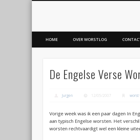
Worstlog
Facebook
Twitter
voor worst en vaderland
HOME
OVER WORSTLOG
CONTAC
De Engelse Verse Wors
Jurgen
12/05/2007
worst
Vorige week was ik een paar dagen In Eng
aan typisch Engelse worsten. Het verschi
worsten rechtvaardigt wel een kleine uite