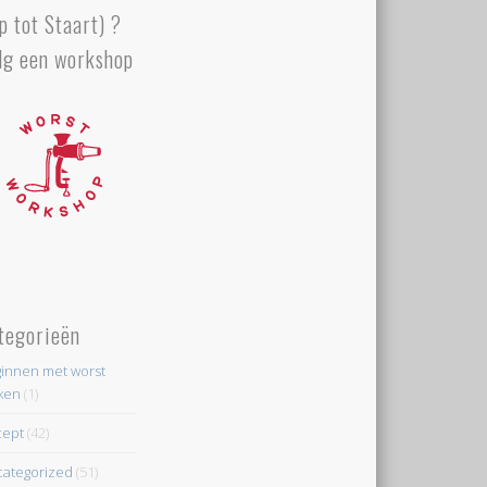
p tot Staart) ?
lg een workshop
tegorieën
innen met worst
ken
(1)
cept
(42)
ategorized
(51)