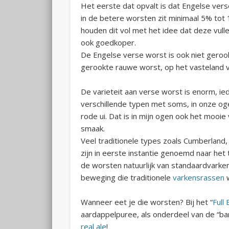
Het eerste dat opvalt is dat Engelse ver
in de betere worsten zit minimaal 5% tot
houden dit vol met het idee dat deze vulle
ook goedkoper.
De Engelse verse worst is ook niet gerook
gerookte rauwe worst, op het vasteland v
De varieteit aan verse worst is enorm, ie
verschillende typen met soms, in onze og
rode ui. Dat is in mijn ogen ook het mooi
smaak.
Veel traditionele types zoals Cumberland, 
zijn in eerste instantie genoemd naar h
de worsten natuurlijk van standaardvarke
beweging die traditionele
varkensrassen
Wanneer eet je die worsten? Bij het “
Full
aardappelpuree, als onderdeel van de “ba
real ale
!