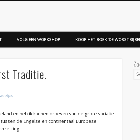
T
VOLG EEN WORKSHOP
KOOP HET BOEK ‘DE WORSTBIJBEL
Zo
t Traditie.
 weetjes
eland en heb ik kunnen proeven van de grote variatie
l tussen de Engelse en continentaal Europese
enzetting.