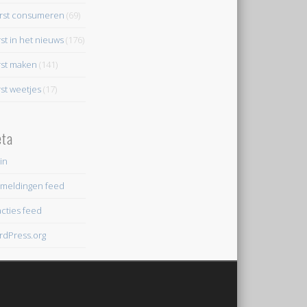
rst consumeren
(69)
st in het nieuws
(176)
st maken
(141)
st weetjes
(17)
ta
in
meldingen feed
cties feed
dPress.org