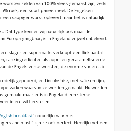
se worsten zelden van 100% vlees gemaakt zijn, zelfs
 15% rusk, een soort paneermeel. De Engelsen
r een sappiger worst oplevert maar het is natuurlijk
t. Dat type kennen wij natuurlijk ook maar de
an Europa gangbaar, is in Engeland vrijwel onbekend.
dere slager en supermarkt verkoopt een flink aantal
en, rare ingredienten als appel en gecaramelliseerde
e van de Engels verse worsten, de enorme varieteit in
redelijk gepeperd, en Lincolnshire, met salie en tijm,
et type varken waarvan ze werden gemaakt. Nu worden
ns gemaakt maar er is in Engeland een sterke
weer in ere wil herstellen.
 English breakfast
” natuurlijk maar met
ngers and mash” zijn ze ook perfect. Heerlijk met een